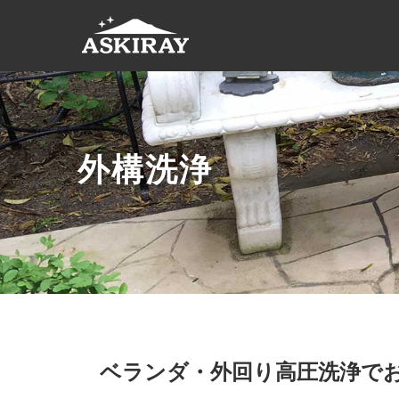
アスキ
レイ 大
阪発の清
掃のプ
ロ
ASKIRAY
外構洗浄
大阪
と静
岡を
拠点
に清
掃業
務か
ら清
掃関
連用
ベランダ・外回り高圧洗浄で
品の