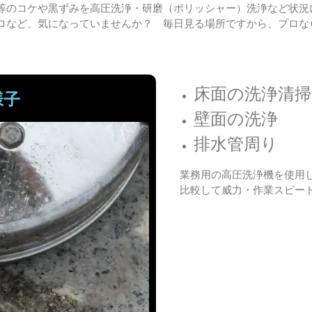
等のコケや黒ずみを高圧洗浄・研磨（ポリッシャー）洗浄など状況
ロなど、気になっていませんか？ 毎日見る場所ですから、プロな
床面の洗浄清掃
様子
壁面の洗浄
排水管周り
業務用の高圧洗浄機を使用
比較して威力・作業スピー