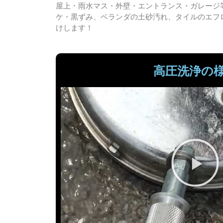
企
屋上・雨水マス・外壁・エントランス・ガレージ
画・
ケ・黒ずみ、ベランダの土砂汚れ、タイルのエフ
製
けします！
造・
開発
を行
い、
高圧洗浄の
明日
を綺
麗に
する
サー
ビス
を提
供し
てい
ま
す。
店舗
や事
務
所、