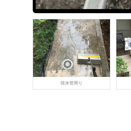
住宅
の定
期清
掃な
ど関
西を
中心
にサ
ポー
ト。
無料
見積
やっ
排水管周り
てい
ま
す。